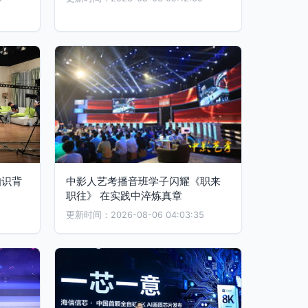
知识背
中影人艺考播音班学子闪耀《职来
职往》 在实践中淬炼真章
更新时间：2026-08-06 04:03:35