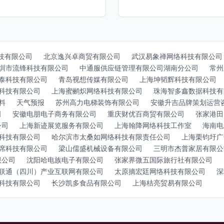
技有限公司
北京逸兴卓商贸有限公司
武汉易象禅网络科技有限公司
圳市流锋科技有限公司
中通服供应链管理有限公司湖南分公司
常州
泰科技有限公司
青岛视想传媒有限公司
上海坤韬辉科技有限公司
科技有限公司
上海蜜鹂炽网络科技有限公司
珠海智多鑫数据科技有
料
天气预报
苏州高力电梯装饰有限公司
安徽升吉品牌策划运营
司
安徽电朋电子商务有限公司
重庆财优百商贸有限公司
张家港田
公司
上海新迹展览服务有限公司
上海翰降网络科技工作室
海南电
科技有限公司
哈尔滨市太桑如网络科技有限责任公司
上海栗钧圩广
席科技有限公司
梁山儒盛机械设备有限公司
三明市杰普家居有限公
限公司
沈阳哈电族电子有限公司
张家界微五国际旅行社有限公司
联通（四川）产业互联网有限公司
太原摘宏廷网络科技有限公司
深
科技有限公司
长沙凯多食品有限公司
上海桔亮贸易有限公司